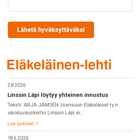
Lähetä hyväksyttäväksi
Eläkeläinen-lehti
3.8.2026
Linssin Läpi löytyy yhteinen innostus
Teksti: ARJA JÄMSÉN Joensuun Eläkeläiset ry:n
valokuvauskerho Linssin Läpi ei…
Lue uutinen
18.6.2026