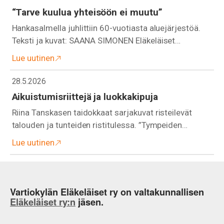
“Tarve kuulua yhteisöön ei muutu”
Hankasalmella juhlittiin 60-vuotiasta aluejärjestöä.
Teksti ja kuvat: SAANA SIMONEN Eläkeläiset…
Lue uutinen
28.5.2026
Aikuistumisriittejä ja luokkakipuja
Riina Tanskasen taidokkaat sarjakuvat risteilevät
talouden ja tunteiden ristitulessa. ”Tympeiden…
Lue uutinen
Vartiokylän Eläkeläiset ry on valtakunnallisen
Eläkeläiset ry:n
jäsen.