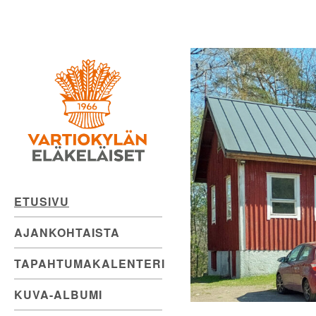
Vartiokylän
Skip
to
Eläkeläiset
content
ry
ETUSIVU
AJANKOHTAISTA
TAPAHTUMAKALENTERI
KUVA-ALBUMI