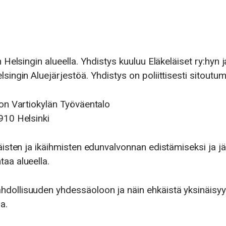
n Helsingin alueella. Yhdistys kuuluu Eläkeläiset ry:hyn j
singin Aluejärjestöä. Yhdistys on poliittisesti sitoutu
 on Vartiokylän Työväentalo
910 Helsinki
läisten ja ikäihmisten edunvalvonnan edistämiseksi ja j
aa alueella.
dollisuuden yhdessäoloon ja näin ehkäistä yksinäisyyt
a.