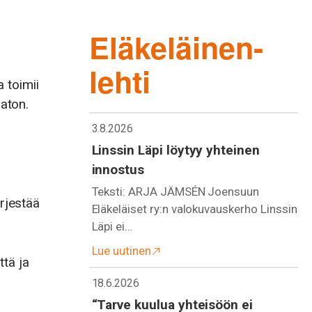
Eläkeläinen-
lehti
a toimii
maton.
3.8.2026
Linssin Läpi löytyy yhteinen
innostus
Teksti: ARJA JÄMSÉN Joensuun
ärjestää
Eläkeläiset ry:n valokuvauskerho Linssin
Läpi ei…
Lue uutinen
tä ja
18.6.2026
“Tarve kuulua yhteisöön ei