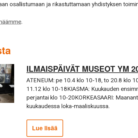
n osallistumaan ja rikastuttamaan yhdistyksen toimin
yhmäämme
.
sta
ILMAISPÄIVÄT MUSEOT YM 2
ATENEUM: pe 10.4 klo 10-18, to 20.8 klo 1
11.12 klo 10-18KIASMA: Kuukauden ensim
perjantai klo 10-20KORKEASAARI: Maananta
kuukaudessa loka-maaliskuussa.
Lue lisää