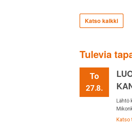
Katso kaikki
Tulevia ta
LU
To
KA
27.8.
Lähtö 
Mikonk
Katso