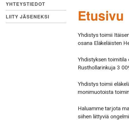
YHTEYSTIEDOT
Etusivu
LIITY JÄSENEKSI
Yhdistys toimii Itäise
osana Eläkeläisten Hel
Yhdistyksen toimitila
Rusthollarinkuja 3 00
Yhdistys toimii eläke
monimuotoista toimint
Haluamme tarjota mah
siihen liittyviä ongelmi