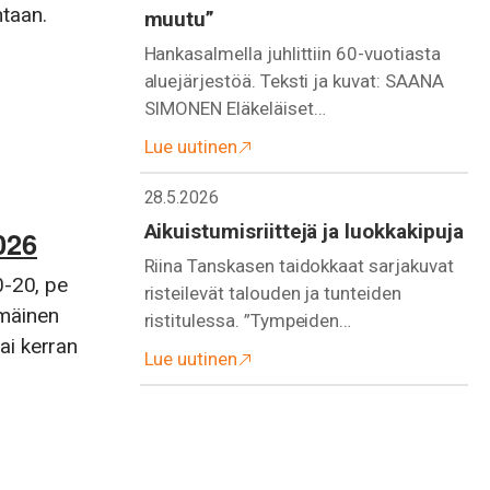
taan.
muutu”
Hankasalmella juhlittiin 60-vuotiasta
aluejärjestöä. Teksti ja kuvat: SAANA
SIMONEN Eläkeläiset…
Lue uutinen
28.5.2026
Aikuistumisriittejä ja luokkakipuja
026
Riina Tanskasen taidokkaat sarjakuvat
0-20, pe
risteilevät talouden ja tunteiden
mäinen
ristitulessa. ”Tympeiden…
i kerran
Lue uutinen