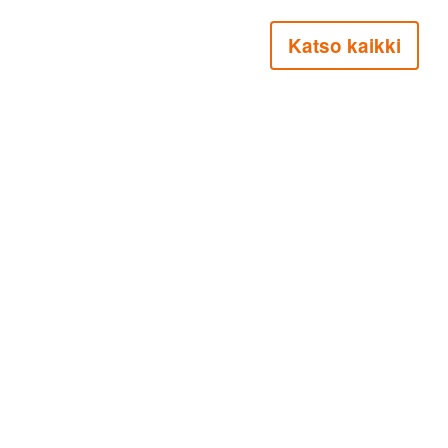
Katso kaikki
Vartiokylän Eläkeläiset ry on valtakunnallis